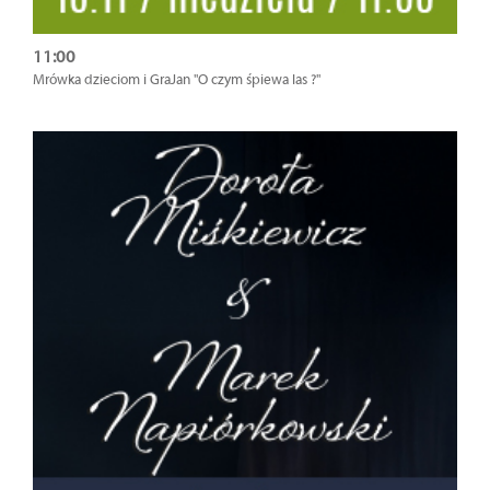
11:00
Mrówka dzieciom i GraJan "O czym śpiewa las ?"