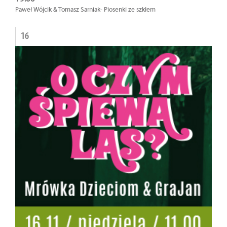
Paweł Wójcik & Tomasz Sarniak- Piosenki ze szkłem
16