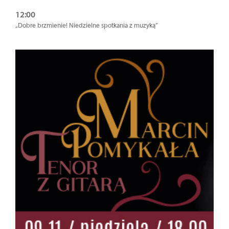
12:00
„Dobre brzmienie! Niedzielne spotkania z muzyką”