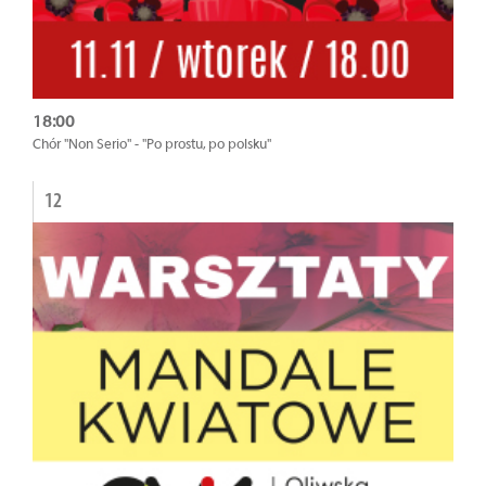
18:00
Chór "Non Serio" - "Po prostu, po polsku"
12