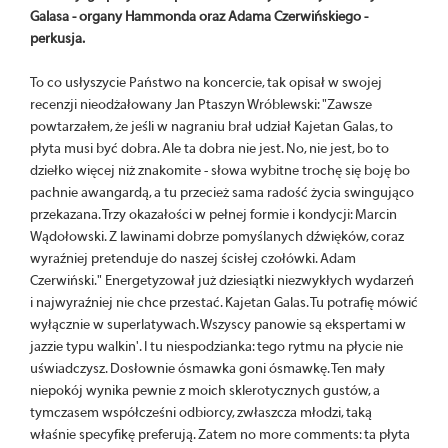
Galasa - organy Hammonda oraz Adama Czerwińskiego -
perkusja.
To co usłyszycie Państwo na koncercie, tak opisał w swojej
recenzji nieodżałowany Jan Ptaszyn Wróblewski: "Zawsze
powtarzałem, że jeśli w nagraniu brał udział Kajetan Galas, to
płyta musi być dobra. Ale ta dobra nie jest. No, nie jest, bo to
dziełko więcej niż znakomite - słowa wybitne trochę się boję bo
pachnie awangardą, a tu przecież sama radość życia swingująco
przekazana. Trzy okazałości w pełnej formie i kondycji: Marcin
Wądołowski. Z lawinami dobrze pomyślanych dźwięków, coraz
wyraźniej pretenduje do naszej ścisłej czołówki. Adam
Czerwiński." Energetyzował już dziesiątki niezwykłych wydarzeń
i najwyraźniej nie chce przestać. Kajetan Galas. Tu potrafię mówić
wyłącznie w superlatywach. Wszyscy panowie są ekspertami w
jazzie typu walkin'. I tu niespodzianka: tego rytmu na płycie nie
uświadczysz. Dosłownie ósmawka goni ósmawkę. Ten mały
niepokój wynika pewnie z moich sklerotycznych gustów, a
tymczasem współcześni odbiorcy, zwłaszcza młodzi, taką
właśnie specyfikę preferują. Zatem no more comments: ta płyta