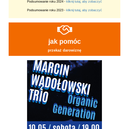
Podsumowanie roku 2024 -
kliknij tutaj, aby zobaczyć
Podsumowanie roku 2023 -
kliknij tutaj, aby zobaczyć
jak pomóc
przekaż darowiznę