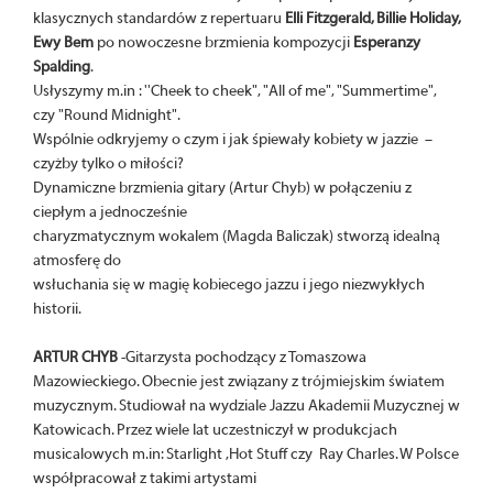
klasycznych standardów z repertuaru
Elli Fitzgerald, Billie
Holiday,
Ewy Bem
po nowoczesne brzmienia kompozycji
Esperanzy
Spalding
.
Usłyszymy m.in : ''Cheek to cheek", "All of me", "Summertime",
czy "Round Midnight".
Wspólnie odkryjemy o czym i jak śpiewały kobiety w jazzie –
czyżby tylko o miłości?
Dynamiczne brzmienia gitary (Artur Chyb) w połączeniu z
ciepłym a jednocześnie
charyzmatycznym wokalem (Magda Baliczak) stworzą idealną
atmosferę do
wsłuchania się w magię kobiecego jazzu i jego niezwykłych
historii.
ARTUR CHYB
-Gitarzysta pochodzący z Tomaszowa
Mazowieckiego. Obecnie jest związany z trójmiejskim światem
muzycznym. Studiował na wydziale Jazzu Akademii Muzycznej w
Katowicach. Przez wiele lat uczestniczył w produkcjach
musicalowych m.in: Starlight ,Hot Stuff czy Ray Charles. W Polsce
współpracował z takimi artystami