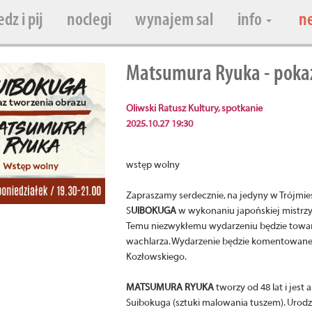
edz i pij
noclegi
wynajem sal
info
n
Matsumura Ryuka - poka
Oliwski Ratusz Kultury, spotkanie
2025.10.27 19:30
wstęp wolny
Zapraszamy serdecznie, na jedyny w Trójmie
S
UIBOKUGA
w wykonaniu japońskiej mistrz
Temu niezwykłemu wydarzeniu będzie towarz
wachlarza. Wydarzenie będzie komentowane 
Kozłowskiego.
MATSUMURA RYUKA
tworzy od 48 lat i jest
Suibokuga (sztuki malowania tuszem). Urodz