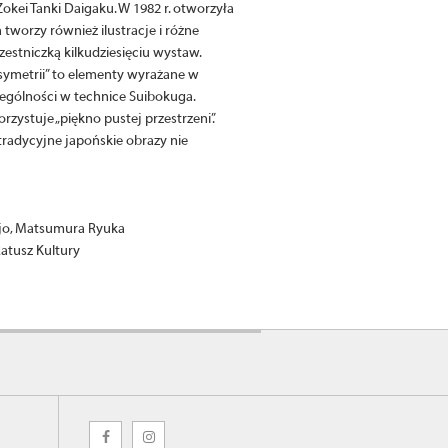
ei Tanki Daigaku. W 1982 r. otworzyła
tworzy również ilustracje i różne
zestniczką kilkudziesięciu wystaw.
asymetrii” to elementy wyrażane w
ególności w technice Suibokuga.
ystuje „piękno pustej przestrzeni”.
radycyjne japońskie obrazy nie
jo, Matsumura Ryuka
atusz Kultury