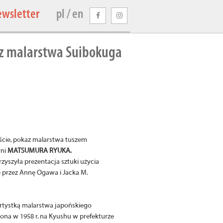
ewsletter
pl / en
z malarstwa Suibokuga
ście, pokaz malarstwa tuszem
yni
MATSUMURA RYUKA.
yszyła prezentacja sztuki użycia
przez Annę Ogawa i Jacka M.
 artystką malarstwa japońskiego
ona w 1958 r. na Kyushu w prefekturze