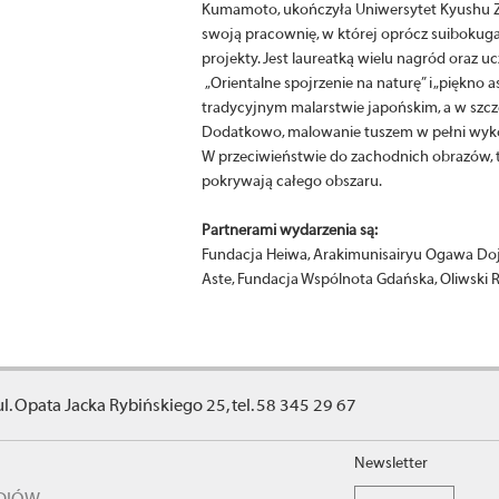
Kumamoto, ukończyła Uniwersytet Kyushu Zok
swoją pracownię, w której oprócz suibokuga 
projekty. Jest laureatką wielu nagród oraz uc
„Orientalne spojrzenie na naturę” i „piękno 
tradycyjnym malarstwie japońskim, a w szcz
Dodatkowo, malowanie tuszem w pełni wykorz
W przeciwieństwie do zachodnich obrazów, t
pokrywają całego obszaru.
Partnerami wydarzenia są:
Fundacja Heiwa, Arakimunisairyu Ogawa Do
Aste, Fundacja Wspólnota Gdańska, Oliwski R
ul. Opata Jacka Rybińskiego 25, tel. 58 345 29 67
Newsletter