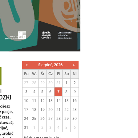
«
Sierpień, 2026
»
Po
Wt
Śr
Cz
Pi
So
Ni
27
28
29
30
31
1
2
3
4
5
6
7
8
9
10
11
12
13
14
15
16
17
18
19
20
21
22
23
24
25
26
27
28
29
30
31
1
2
3
4
5
6