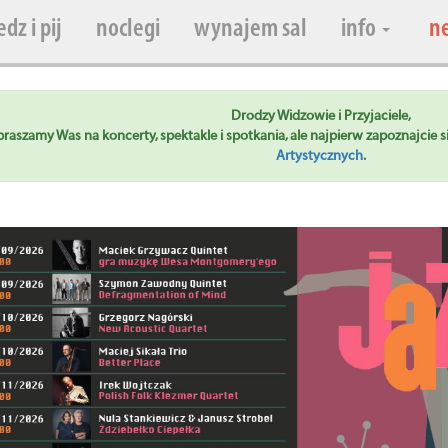
edz i pij
noclegi
wynajem sal
info
n
Drodzy Widzowie i Przyjaciele,
raszamy Was na koncerty, spektakle i spotkania, ale najpierw zapoznajcie 
Artystycznych
.