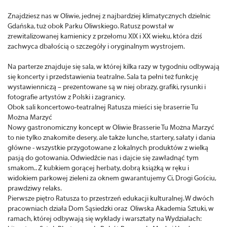
Znajdziesz nas w Oliwie, jednej z najbardziej klimatycznych dzielnic
Gdańska, tuż obok Parku Oliwskiego. Ratusz powstał w
zrewitalizowanej kamienicy z przełomu XIX i XX wieku, która dziś
zachwyca dbałością o szczegóły i oryginalnym wystrojem.
Na parterze znajduje się sala, w której kilka razy w tygodniu odbywają
się koncerty i przedstawienia teatralne. Sala ta pełni też funkcję
wystawienniczą – prezentowane są w niej obrazy, grafiki, rysunki i
fotografie artystów z Polski i zagranicy.
Obok sali koncertowo-teatralnej Ratusza mieści się braserrie Tu
Można Marzyć
Nowy gastronomiczny koncept w Oliwie Brasserie Tu Można Marzyć
to nie tylko znakomite desery, ale także lunche, startery, sałaty i dania
główne - wszystkie przygotowane z lokalnych produktów z wielką
pasją do gotowania. Odwiedźcie nas i dajcie się zawładnąć tym
smakom.. Z kubkiem gorącej herbaty, dobrą książką w ręku i
widokiem parkowej zieleni za oknem gwarantujemy Ci, Drogi Gościu,
prawdziwy relaks.
Pierwsze piętro Ratusza to przestrzeń edukacji kulturalnej. W dwóch
pracowniach działa Dom Sąsiedzki oraz Oliwska Akademia Sztuki, w
ramach, której odbywają się wykłady i warsztaty na Wydziałach: