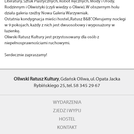
Literatury, Sztuk Plastycznych, Robót Ręcznych, Mody i Urody,
Rodzinnym i Oliwistyki (czyli wiedzy o Oliwie). W obszernym holu
działa galeria rzeźby Nowa Galeria Warzywniak.
Ostatnia kondygnacja mieści hostel „Ratusz B&B”. Oferujemy noclegi
w 9 pokojach, każdy z nich jest dwuosobowy i wyposażony w
łazienkę.
Oliwski Ratusz Kultury jest przystosowany dla osób z
niepełnosprawnościami ruchowymi.
Serdecznie zapraszamy!
Oliwski Ratusz Kultury
, Gdańsk Oliwa, ul. Opata Jacka
Rybińskiego 25, tel. 58 345 29 67
WYDARZENIA
ZJEDZ I WYPIJ
HOSTEL
KONTAKT