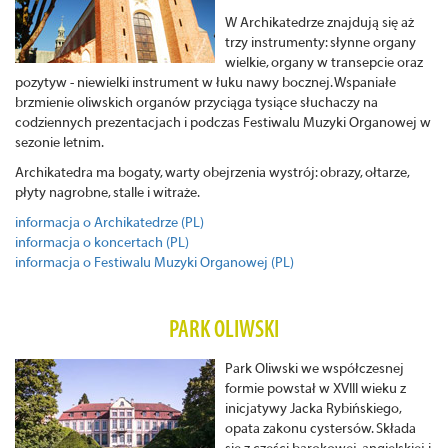
W Archikatedrze znajdują się aż
trzy instrumenty: słynne organy
wielkie, organy w transepcie oraz
pozytyw - niewielki instrument w łuku nawy bocznej. Wspaniałe
brzmienie oliwskich organów przyciąga tysiące słuchaczy na
codziennych prezentacjach i podczas Festiwalu Muzyki Organowej w
sezonie letnim.
Archikatedra ma bogaty, warty obejrzenia wystrój: obrazy, ołtarze,
płyty nagrobne, stalle i witraże.
informacja o Archikatedrze (PL)
informacja o koncertach (PL)
informacja o Festiwalu Muzyki Organowej (PL)
PARK OLIWSKI
Park Oliwski we współczesnej
formie powstał w XVIII wieku z
inicjatywy Jacka Rybińskiego,
opata zakonu cystersów. Składa