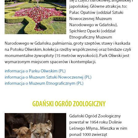
się z części barokowej, angielskiej i
japońskiej. Główne atrakcje, to:
Pałac Opatów (oddział Sztuki
Nowoczesnej Muzeum
Narodowego w Gdańsku),
Spichlerz Opacki (oddział
Etnograficzny Muzeum
Narodowego w Gdańsku. palmiarnia, groty szeptów, stawy i kaskada
na Potoku Oliwskim, kolekcja rzeźby współczesnej oraz bindaże czyli
monumentalne żywopłoty (15 metrów wysokości). Park Oliwski jest
wymarzonym miejscem spacerów i kontemplacji.
informacja o Parku Oliwskim (PL)
informacja o Muzeum Sztuki Nowoczesnej (PL)
informacja o Muzeum Etnograficznym (PL)
GDAŃSKI OGRÓD ZOOLOGICZNY
Gdański Ogród Zoologiczny
powstał w 1954 roku Dolinie
Leśnego Młyna.. Mieszka w nim
ponad 1000 zwierząt