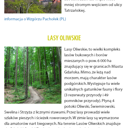
mniej stromym wejściem od ulicy
Tatrzańskiej.
informacja o Wzgórzu Pachołek (PL)
LASY OLIWSKIE
Lasy Oliwskie, to wielki kompleks
lasów bukowych i borów
mieszanych o pow. 6 000 ha
znajdujący się w granicach Miasta
Gdańska. Mimo, że leżą nad
morzem, mają charakter lasów
podgórskich. Występuje tu wiele
unikalnych gatunków fauny i flory
(3 rezerwaty przyrody i 49
pomników przyrody). Płyną 4
potoki: Oliwski, Świemirowski,
Swelina i Strzyża z licznymi stawami. Przez lasy prowadzi wiele
szlaków pieszych i ścieżek rowerowych. W zimie lasy są wymarzone
dla amatorów nart biegowych. Na terenie Lasów Oliwskich znajduje