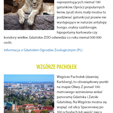
reprezentujących niemal 190
gatunków. Oprócz popularnych
lwów, żyraf, słoni, małp można tu
podziwiać gatunki już prawie nie
występujące w naturze: antylopy
bongo, oryksy szablorogie,
hipopotamy karłowate czy
kondory wielkie. Gdańskie ZOO odwiedza co roku niemal 500 000
osób.
informacja o Gdańskim Ogrodzie Zoologicznym (PL)
WZGÓRZE PACHOŁEK
Wzgórze Pachołek (dawniej
Karlsberg), to obowiązkowy punkt
na mapie Oliwy. Z ponad 100.
metrowego wzniesienia widać
panoramę Gdańska i Zatoki
Gdańskiej. Na Wzgórze można się
wspiąć od ulicy Spacerowej po
350 schodach lub wejść nieco