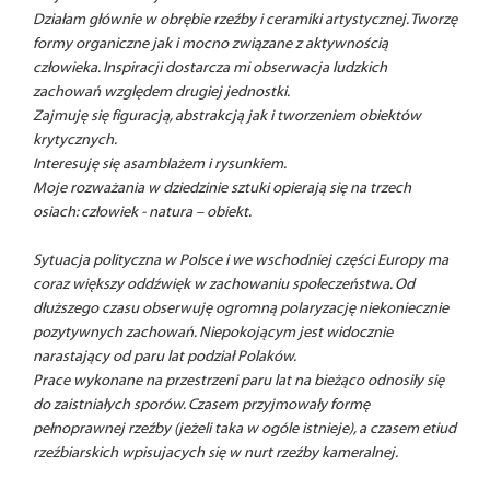
Działam głównie w obrębie rzeźby i ceramiki artystycznej. Tworzę
formy organiczne jak i mocno związane z aktywnością
człowieka. Inspiracji dostarcza mi obserwacja ludzkich
zachowań względem drugiej jednostki.
Zajmuję się figuracją, abstrakcją jak i tworzeniem obiektów
krytycznych.
Interesuję się asamblażem i rysunkiem.
Moje rozważania w dziedzinie sztuki opierają się na trzech
osiach: człowiek - natura – obiekt.
Sytuacja polityczna w Polsce i we wschodniej części Europy ma
coraz większy oddźwięk w zachowaniu społeczeństwa. Od
dłuższego czasu obserwuję ogromną polaryzację niekoniecznie
pozytywnych zachowań. Niepokojącym jest widocznie
narastający od paru lat podział Polaków.
Prace wykonane na przestrzeni paru lat na bieżąco odnosiły się
do zaistniałych sporów. Czasem przyjmowały formę
pełnoprawnej rzeźby (jeżeli taka w ogóle istnieje), a czasem etiud
rzeźbiarskich wpisujacych się w nurt rzeźby kameralnej.