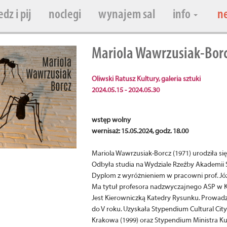
edz i pij
noclegi
wynajem sal
info
n
Mariola Wawrzusiak-Borc
Oliwski Ratusz Kultury, galeria sztuki
2024.05.15 - 2024.05.30
wstęp wolny
wernisaż: 15.05.2024, godz. 18.00
Mariola Wawrzusiak-Borcz (1971) urodziła si
Odbyła studia na Wydziale Rzeźby Akademii 
Dyplom z wyróżnieniem w pracowni prof. Jó
Ma tytuł profesora nadzwyczajnego ASP w K
Jest Kierowniczką Katedry Rysunku. Prowadz
do V roku. Uzyskała Stypendium Cultural Cit
Krakowa (1999) oraz Stypendium Ministra Ku