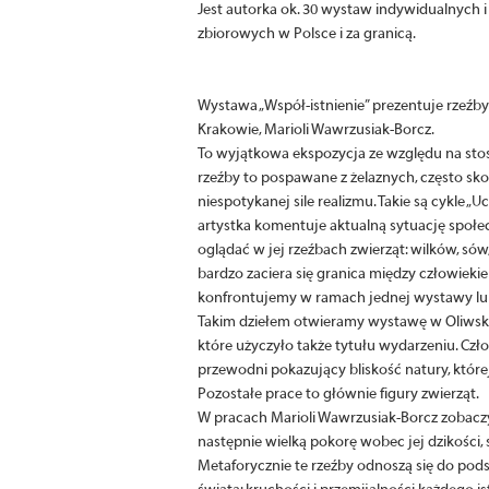
Jest autorka ok. 30 wystaw indywidualnych i
zbiorowych w Polsce i za granicą.
Wystawa „Współ-istnienie” prezentuje rzeźb
Krakowie, Marioli Wawrzusiak-Borcz.
To wyjątkowa ekspozycja ze względu na stoso
rzeźby to pospawane z żelaznych, często s
niespotykanej sile realizmu. Takie są cykle „U
artystka komentuje aktualną sytuację społe
oglądać w jej rzeźbach zwierząt: wilków, sów
bardzo zaciera się granica między człowiekiem
konfrontujemy w ramach jednej wystawy lub r
Takim dziełem otwieramy wystawę w Oliwskim 
które użyczyło także tytułu wydarzeniu. Cz
przewodni pokazujący bliskość natury, której 
Pozostałe prace to głównie figury zwierząt.
W pracach Marioli Wawrzusiak-Borcz zobaczy
następnie wielką pokorę wobec jej dzikości, 
Metaforycznie te rzeźby odnoszą się do po