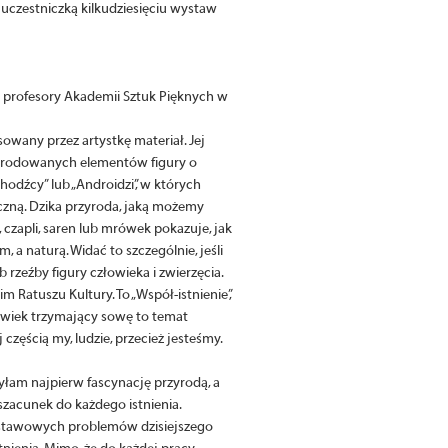
 uczestniczką kilkudziesięciu wystaw
y profesory Akademii Sztuk Pięknych w
wany przez artystkę materiał. Jej
korodowanych elementów figury o
chodźcy” lub „Androidzi”, w których
czną. Dzika przyroda, jaką możemy
, czapli, saren lub mrówek pokazuje, jak
, a naturą. Widać to szczególnie, jeśli
zeźby figury człowieka i zwierzęcia.
Ratuszu Kultury. To „Współ-istnienie”,
łowiek trzymający sowę to temat
częścią my, ludzie, przecież jesteśmy.
łam najpierw fascynację przyrodą, a
szacunek do każdego istnienia.
dstawowych problemów dzisiejszego