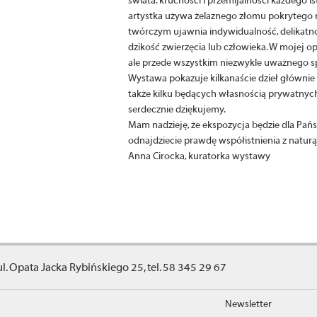
świata: kruchości i przemijalności każdego is
artystka używa żelaznego złomu pokrytego 
twórczym ujawnia indywidualność, delikatnoś
dzikość zwierzęcia lub człowieka. W mojej o
ale przede wszystkim niezwykle uważnego sp
Wystawa pokazuje kilkanaście dzieł głównie z
także kilku będących własnością prywatnych
serdecznie dziękujemy.
Mam nadzieję, że ekspozycja będzie dla Państ
odnajdziecie prawdę współistnienia z naturą
Anna Cirocka, kuratorka wystawy
ul. Opata Jacka Rybińskiego 25, tel. 58 345 29 67
Newsletter