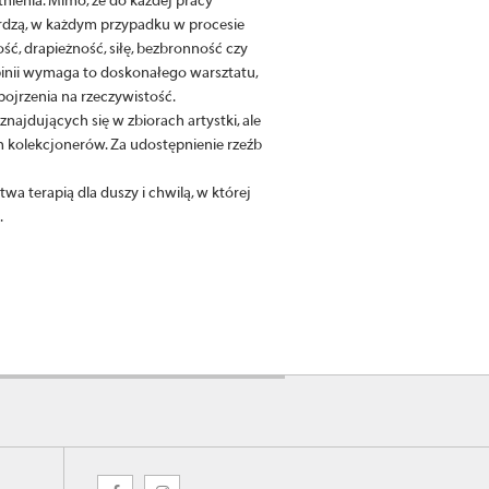
tnienia. Mimo, że do każdej pracy
rdzą, w każdym przypadku w procesie
ć, drapieżność, siłę, bezbronność czy
pinii wymaga to doskonałego warsztatu,
ojrzenia na rzeczywistość.
najdujących się w zbiorach artystki, ale
 kolekcjonerów. Za udostępnienie rzeźb
wa terapią dla duszy i chwilą, w której
.